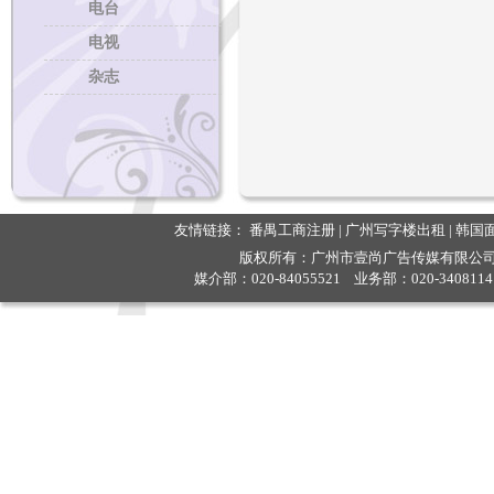
电台
电视
杂志
友情链接：
番禺工商注册
|
广州写字楼出租
|
韩国
版权所有：广州市壹尚广告传媒有限公司 
媒介部：020-84055521 业务部：020-3408114
曾平治就当前办刊
持良好的精神状态
开刊号的杂志办好
新的一年里要做好