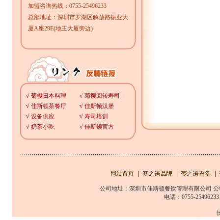
加盟咨询热线：0755-25496233
总部地址：深圳市罗湖区解放路振业大
厦A座29E(地王大厦旁边)
√
菊樱日本料理
√
菊樱回转寿司
√
佳斯顿茶餐厅
√
佳斯顿汉堡
√
设备供应
√
寿司培训
√
奶茶小吃
√
佳斯顿官方
公司地址：深圳市佳斯顿餐饮管理有限公司 公
电话：0755-25496233 