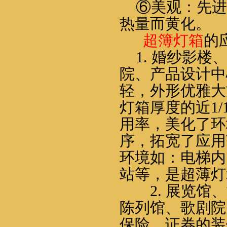
⑥
美观：先进
热量而黄化。
超簿灯箱
的
1.
婚纱影楼
院、产品设计中
轻，外形优雅大
灯箱厚度的近
1/
用率，美化了环
序，拓宽了应用
环境如：电梯内
站等，是超薄灯
2.
展览馆、
陈列馆、歌剧院
保险、证券的装