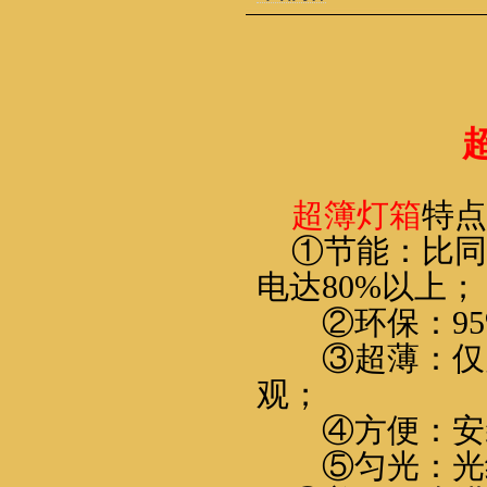
超簿灯箱
特点
①
节能：比同
电达
80%
以上；
②
环保：
9
③
超薄：仅
观；
④
方便：安
⑤
匀光：光