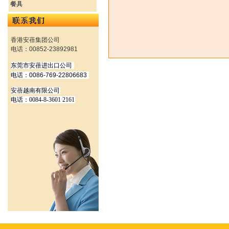
餐具
香港安蓓集团公司
电话：00852-23892981
东莞市安蓓进出口公司
电话：0086-769-22806683
安蓓越南有限公司
电话：0084-8-3601 2161