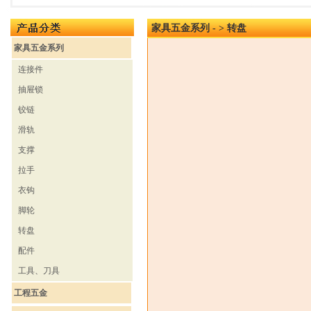
家具五金系列 - > 转盘
家具五金系列
连接件
抽屉锁
铰链
滑轨
支撑
拉手
衣钩
脚轮
转盘
配件
工具、刀具
工程五金