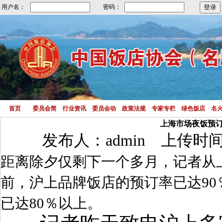
用户名：
密码：
首页
委员会简
行业资讯
委员会动
政策法规
专家专栏
绿色饭店
名
上海市场夜饭预
发布人：admin 上传时间:2
距离除夕仅剩下一个多月，记者从
前，沪上品牌饭店的预订率已达
90
已达
80
％以上。