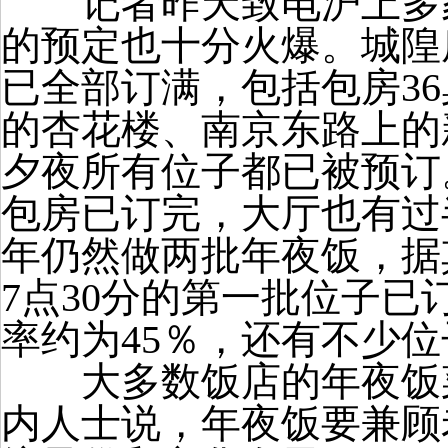
记者昨天致电沪上多家
的预定也十分火爆。城隍
已全部订满，包括包房
36
的杏花楼、南京东路上的
夕夜所有位子都已被预订
包房已订完，大厅也有过
年仍然做两批年夜饭，据
7
点
30
分的第一批位子已
率约为
45
％，还有不少位
大多数饭店的年夜饭菜
内人士说，年夜饭要兼顾