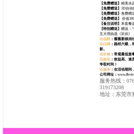
【免费赠送】
精美水
【免费赠送】
3D
自动
【免费赠送】
免费赠
【免费赠送】
价值
38
【备注说明】
本套餐
【特别赠送】
赠送：
“
五大理由选《
新娘
》
论品牌
：薇薇新娘
婚
论口碑
：路经六载，
影。
论价格
：常规最低套
论效应
：效益高、速
争取时间！
论服务
：在活动期间
公司网址：
www.lbviv
服务热线：
07
319173208
地址：东莞市