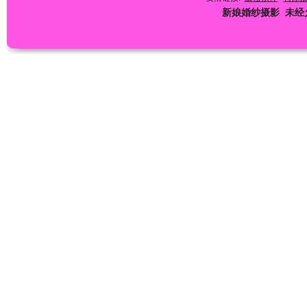
新娘婚纱摄影
未经允