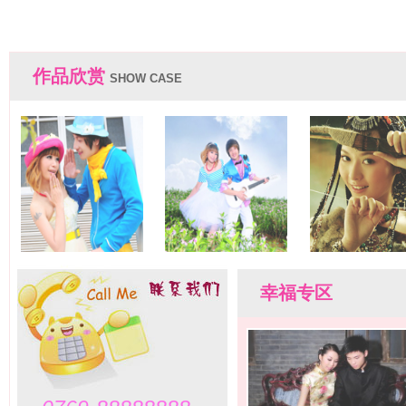
作品欣赏
SHOW CASE
幸福专区